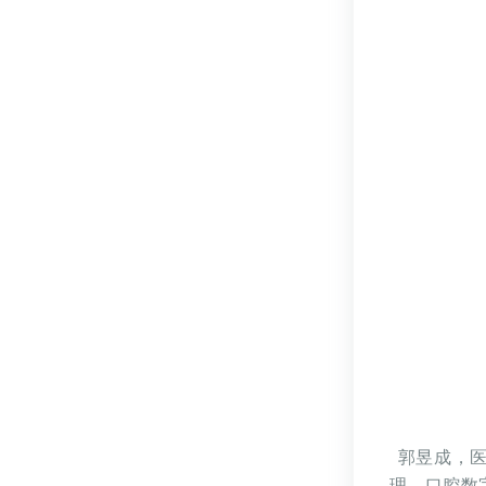
郭昱成，
理、口腔数