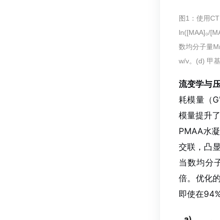
图1：使用CT
ln([MAA
数均分子量Mn和分
w/v。(d)
流变学与
耗模量（G'
模量提升了
PMAA水
交联，凸
当数均分子量
倍。优化的
即使在94